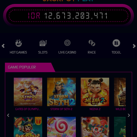
IDR
12,673,203,471
HOT GAMES
SLOTS
LIVE CASINO
RACE
TOGEL
OL
GAME POPULER
GATES OF OLYMPUS POP
STORM OF SETH 2
NEZHA 2