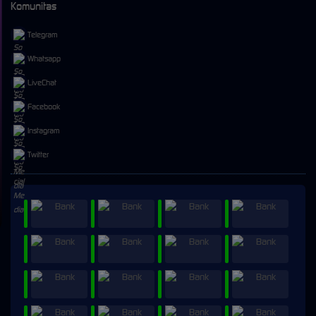
Komunitas
Telegram
Whatsapp
LiveChat
Facebook
Instagram
Twitter