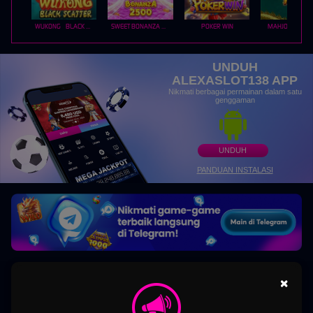
WUKONG - BLACK SCATTER
SWEET BONANZA 2500
POKER WIN
MAHJONG WAYS
UNDUH
ALEXASLOT138 APP
Nikmati berbagai permainan dalam satu
genggaman
UNDUH
PANDUAN INSTALASI
×
ALEXASLOT138: Link Akses Premium Bermain Slot Online
dengan Sensasi Seru dan Pelayanan Terbaik 2026